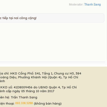
Moderator:
Thanh Sang
 tiếp tại nơi công cộng!
ịa chỉ: HKD Cổng Phố: S41, Tầng 1, Chung cư H3, 384
oàng Diệu, Phường Khánh Hội (Quận 4), Tp Hồ Chí
inh
KKD số: 41D8009456 do UBND Quận 4, Tp Hồ Chí
inh cấp ngày 05 tháng 10 năm 2017
iên hệ: Trần Thanh Sang
iện thoại:
(không bán hàng)