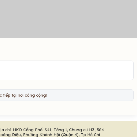
 tiếp tại nơi công cộng!
ịa chỉ: HKD Cổng Phố: S41, Tầng 1, Chung cư H3, 384
oàng Diệu, Phường Khánh Hội (Quận 4), Tp Hồ Chí