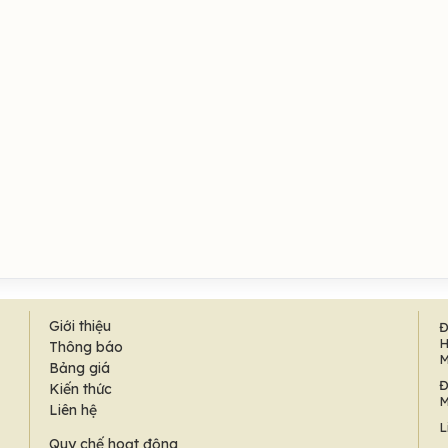
Giới thiệu
Đ
H
Thông báo
M
Bảng giá
Đ
Kiến thức
M
Liên hệ
L
Quy chế hoạt động