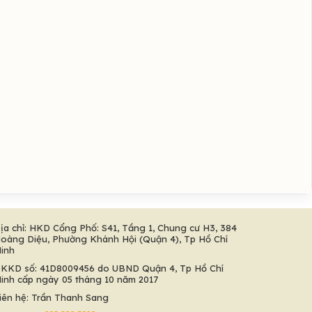
ịa chỉ: HKD Cổng Phố: S41, Tầng 1, Chung cư H3, 384
oàng Diệu, Phường Khánh Hội (Quận 4), Tp Hồ Chí
inh
KKD số: 41D8009456 do UBND Quận 4, Tp Hồ Chí
inh cấp ngày 05 tháng 10 năm 2017
iên hệ: Trần Thanh Sang