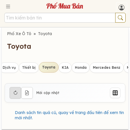
Phố Xe Ô Tô
»
Toyota
Toyota
Toyota
Dịch vụ
Thiết bị
KIA
Honda
Mercedes Benz
M
Mới cập nhật
Danh sách tin quá cũ, quay về trang đầu tiên để xem tin
mới nhất.