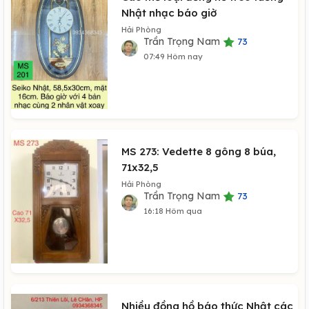
Nhật nhạc báo giờ
Hải Phòng
Trần Trọng Nam
73
07:49 Hôm nay
MS 273: Vedette 8 gông 8 búa,
71x32,5
Hải Phòng
Trần Trọng Nam
73
16:18 Hôm qua
Nhiều đồng hồ báo thức Nhật các