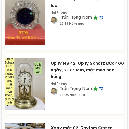
loại
Hải Phòng
Trần Trọng Nam
73
16:18 Hôm qua
Up ly MS 42: Up ly Schatz Đức 400
ngày, 20x30cm, mặt men hoa
hồng
Hải Phòng
Trần Trọng Nam
73
16:05 Hôm qua
Xoay mặt 02: Rhythm Citizen