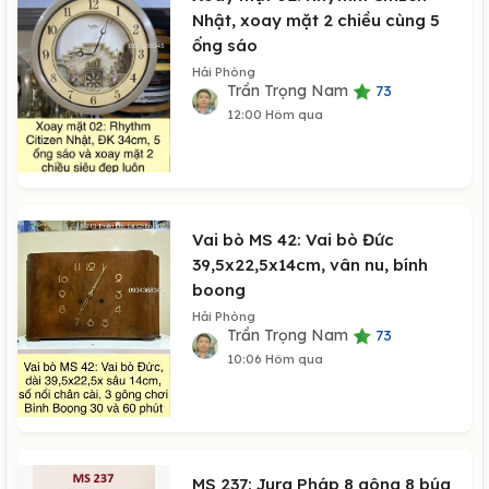
Nhật, xoay mặt 2 chiều cùng 5
ống sáo
Hải Phòng
Trần Trọng Nam
73
12:00 Hôm qua
Vai bò MS 42: Vai bò Đức
39,5x22,5x14cm, vân nu, bính
boong
Hải Phòng
Trần Trọng Nam
73
10:06 Hôm qua
MS 237: Jura Pháp 8 gông 8 búa