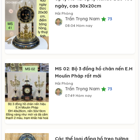
ngày, cao 30x20cm
Hải Phòng
Trần Trọng Nam
73
08:04 Hôm nay
MS 02: Bộ 3 đồng hồ chân nến E.H
Moulin Pháp rất mới
Hải Phòng
Trần Trọng Nam
73
07:49 Hôm nay
Các thể loại đồng hồ treo tường