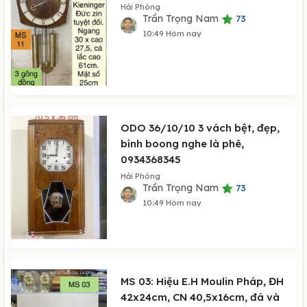
Hải Phòng
Trần Trọng Nam
73
10:49 Hôm nay
ODO 36/10/10 3 vách bệt, đẹp,
bính boong nghe là phê,
0934368345
Hải Phòng
Trần Trọng Nam
73
10:49 Hôm nay
MS 03: Hiệu E.H Moulin Pháp, ĐH
42x24cm, CN 40,5x16cm, đá và