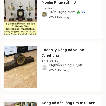
Moulin Pháp rất mới
Hải Phòng
Trần Trọng Nam
73
07:49 Hôm nay
Thanh lý Đồng hồ vai bò
Junghang
TP Hồ Chí Minh
Nguyễn Trung Tuyến
07:47 Hôm nay
Đồng hồ đèn lồng Smiths - Anh.