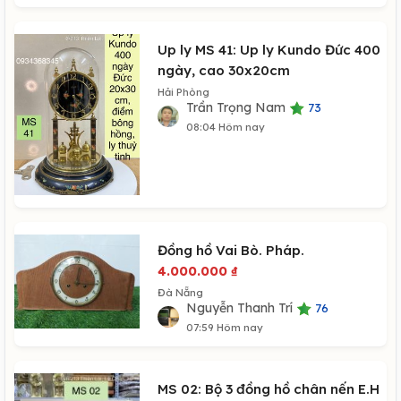
Up ly MS 41: Up ly Kundo Đức 400
ngày, cao 30x20cm
Hải Phòng
Trần Trọng Nam
73
08:04 Hôm nay
Đồng hồ Vai Bò. Pháp.
4.000.000
₫
Đà Nẵng
Nguyễn Thanh Trí
76
07:59 Hôm nay
MS 02: Bộ 3 đồng hồ chân nến E.H