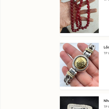
Lắ
TP 
Nhẫ
TP 