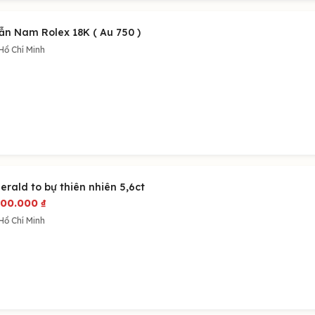
ẫn Nam Rolex 18K ( Au 750 )
Hồ Chí Minh
erald to bự thiên nhiên 5,6ct
000.000
₫
Hồ Chí Minh