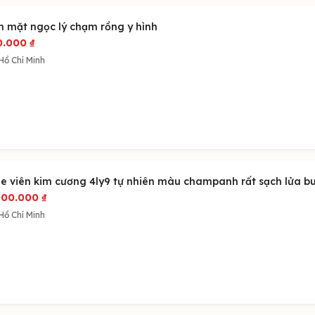
n mặt ngọc lý chạm rồng y hình
0.000
₫
Hồ Chí Minh
le viên kim cương 4ly9 tự nhiên màu champanh rất sạch lửa b
000.000
₫
Hồ Chí Minh