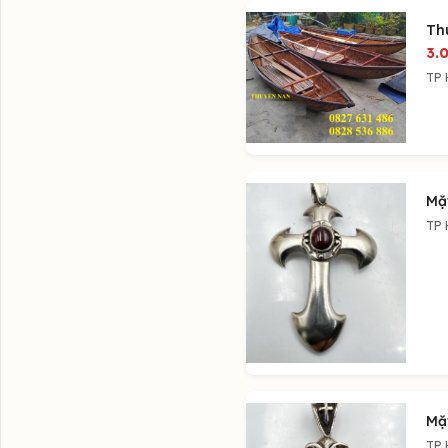
Th
3.
TP 
Mặ
TP 
Mặ
TP 