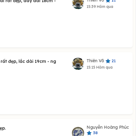
Thiên Võ
21
ài rất đẹp, dây dài 18cm -
15:39 Hôm qua
Thiên Võ
21
rất đẹp, lắc dài 19cm - ng
15:15 Hôm qua
Nguyễn Hoàng Phúc
ẹp.
38