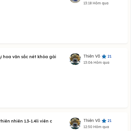
13:18 Hôm qua
Thiên Võ
21
bự hoa văn sắc nét khóa gài
13:06 Hôm qua
Thiên Võ
21
ên nhiên 1.3-1.4li viên c
12:50 Hôm qua