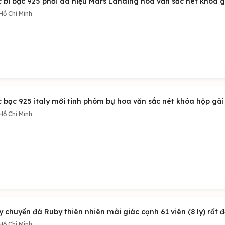
c bi bạc 925 phối da hiệu Mars Landing hoa văn sắc nét khóa g
Hồ Chí Minh
 bạc 925 italy mới tinh phôm bự hoa văn sắc nét khóa hộp gài 
Hồ Chí Minh
 chuyền đá Ruby thiên nhiên mài giác cạnh 61 viên (8 ly) rất đ
Hồ Chí Minh