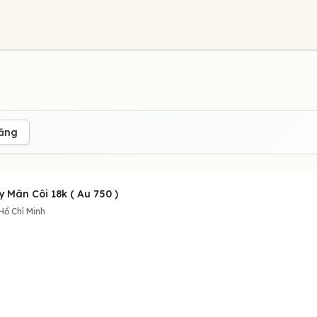
đăng
 Mân Côi 18k ( Au 750 )
Hồ Chí Minh