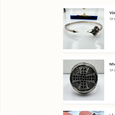
Vò
TP 
Nh
TP 