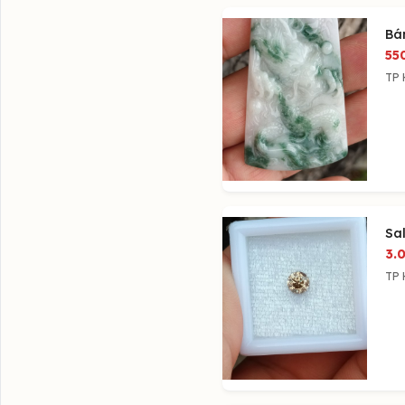
Bá
55
TP 
Sa
3.
TP 