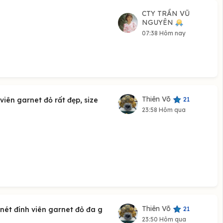
CTY TRẦN VŨ
NGUYÊN
07:38 Hôm nay
Thiên Võ
21
iên garnet đỏ rất đẹp, size
23:58 Hôm qua
Thiên Võ
21
nét đính viên garnet đỏ đa g
23:50 Hôm qua