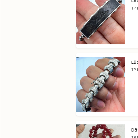
Lắ
TP 
Lắc
TP 
Dây
TP 