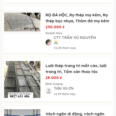
RỌ ĐÁ HỘC, Rọ thép mạ kẽm, Rọ
thép bọc nhựa, Thảm đá mạ kẽm
230.000
₫
Khánh Hòa
CTY TRẦN VŨ NGUYÊN
11:20 Hôm nay
Lưới thép trang trí mắt cáo, lưới
trang trí, Tấm sàn thao tác
28.000
₫
Bình Dương
Trần Vũ Chi
11:19 Hôm nay
Vách ngăn di động, vách ngăn