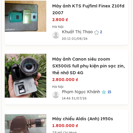
Máy ảnh KTS Fujfiml Finex Z10fd
2007
2.800
₫
Hà Nội
Khuất Thị Thao
2
20:11 01/08/26
Máy ảnh Canon siêu zoom
SX500iS full phụ kiện pin sạc zin,
thẻ nhớ SD 4G
2.800.000
₫
Hà Nội
Phạm Ngọc Khánh
15
14:46 31/07/26
Máy chiếu Aldis (Anh) 1950s
1.800.000
₫
TP Hồ Chí Minh