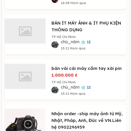
16:58 Hôm qua
BÁN ÍT MÁY ẢNH & ÍT PHỤ KIỆN
THÔNG DỤNG
TP Hồ Chí Minh
chú_năm
12
15:11 Hôm qua
bán vài cái máy cầm tay xài pin
1.000.000
₫
TP Hồ Chí Minh
chú_năm
12
15:11 Hôm qua
Nhận order -ship máy ảnh từ Mỹ,
Nhật, Pháp, Anh, Đức về VN.Liên
hệ 0902296959