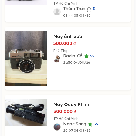
TP Hồ Chí Minh
Thắm Trần
3
09:44 05/08/26
Máy ảnh xưa
500.000
₫
Phú Thọ
Radio-Cổ
52
21:30 04/08/26
Máy Quay Phim
300.000
₫
TP Hồ Chí Minh
Ngoc Sang
55
20:07 04/08/26