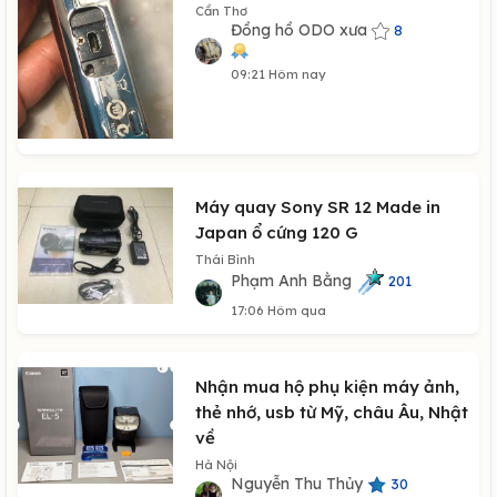
Cần Thơ
Đồng hồ ODO xưa
8
09:21 Hôm nay
Máy quay Sony SR 12 Made in
Japan ổ cứng 120 G
Thái Bình
Phạm Anh Bằng
201
17:06 Hôm qua
Nhận mua hộ phụ kiện máy ảnh,
thẻ nhớ, usb từ Mỹ, châu Âu, Nhật
về
Hà Nội
Nguyễn Thu Thủy
30