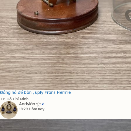
Đồng hồ để bàn , uply Franz Hermle
TP Hồ Chí Minh
Andylân
6
18:29 Hôm nay