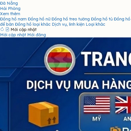
Đà Nẵng
Hải Phòng
Xem thêm
Đồng hồ nam
Đồng hồ nữ
Đồng hồ treo tường
Đồng hồ tủ
Đồng hồ
để bàn
Đồng hồ loại khác
Dịch vụ, linh kiện
Loại khác
Mới cập nhật
Mới cập nhật
Mới đăng