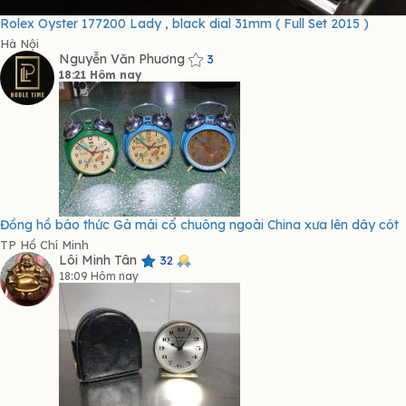
Rolex Oyster 177200 Lady , black dial 31mm ( Full Set 2015 )
Hà Nội
Nguyễn Văn Phuơng
3
18:21 Hôm nay
Đồng hồ báo thức Gà mái cổ chuông ngoài China xưa lên dây cót
TP Hồ Chí Minh
Lôi Minh Tân
32
18:09 Hôm nay