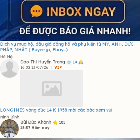
Dịch vụ mua hộ, đấu giá đồng hồ và phụ kiện từ MỸ, ANH, ĐỨC,
PHÁP, NHẬT ( Buyee jp, Ebay...)
Hà Nội
Đào Thị Huyền Trang
19
16:02 13/07/26
VIP
LONGINES vàng đúc 14 K 1958 mời các bác xem vui
Ninh Bình
Bùi Đức Khánh
105
18:57 Hôm nay