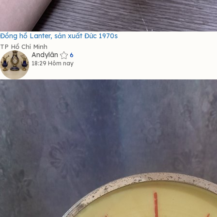
Đồng hồ Lanter, sản xuất Đức 1970s
TP Hồ Chí Minh
Andylân
6
18:29 Hôm nay