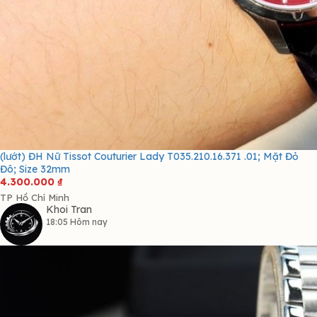
(lướt) ĐH Nữ Tissot Couturier Lady T035.210.16.371 .01; Mặt Đỏ
Đô; Size 32mm
4.300.000
₫
TP Hồ Chí Minh
Khoi Tran
18:05 Hôm nay