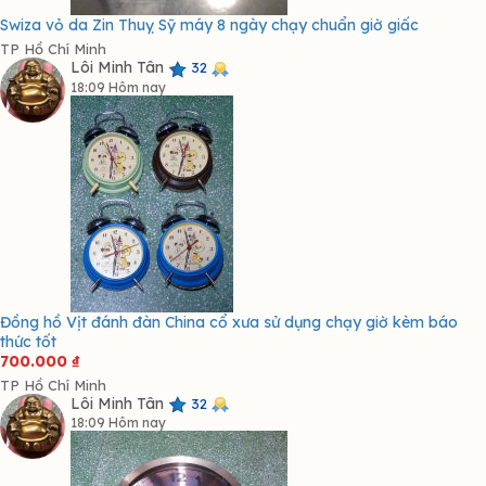
Swiza vỏ da Zin Thuỵ Sỹ máy 8 ngày chạy chuẩn giờ giấc
TP Hồ Chí Minh
Lôi Minh Tân
32
18:09 Hôm nay
Đồng hồ Vịt đánh đàn China cổ xưa sử dụng chạy giờ kèm báo
thức tốt
700.000
₫
TP Hồ Chí Minh
Lôi Minh Tân
32
18:09 Hôm nay