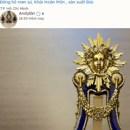
Đồng hồ men sứ, Khải Hoàn Môn , sản xuất Đức
TP Hồ Chí Minh
Andylân
6
18:30 Hôm nay