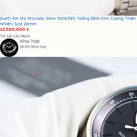
(lướt) ĐH Nữ Movado Serio 0606385; Niềng Đính Kim Cương Thiên
Nhiên; Size 26mm
12.500.000
₫
TP Hồ Chí Minh
Khoi Tran
18:05 Hôm nay