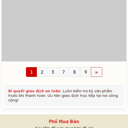
1
2
3
7
8
9
»
Bí quyết giao dịch an toàn:
Luôn kiểm tra kỹ sản phẩm
trước khi thanh toán. Ưu tiên giao dịch trực tiếp tại nơi công
cộng!
Phố Mua Bán
Sưu tầm đồ xưa, mua bán đồ cũ!