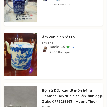
21:23 Hôm qua
Ấm vạn ninh rất to
Phú Thọ
Radio-Cổ
52
21:00 Hôm qua
Bộ trà Đức xưa 15 món hãng
Thomas Bavaria size lớn lành đẹp.
Zalo: 0776218163 - HoàngThien