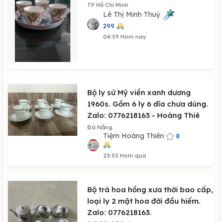
TP Hồ Chí Minh
Lê Thị Minh Thuỳ
299
04:59 Hôm nay
Bộ ly sứ Mỹ viền xanh dương
1960s. Gồm 6 ly 6 dĩa chưa dùng.
Zalo: 0776218163 - Hoàng Thiê
Đà Nẵng
Tiệm Hoàng Thiên
8
23:55 Hôm qua
Bộ trà hoa hồng xưa thời bao cấp,
loại ly 2 mặt hoa đời đầu hiếm.
Zalo: 0776218163.