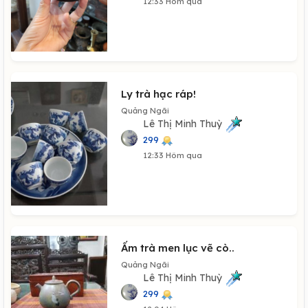
12:33 Hôm qua
Ly trà hạc ráp!
Quảng Ngãi
Lê Thị Minh Thuỳ
299
12:33 Hôm qua
Ấm trà men lục vẽ cò..
Quảng Ngãi
Lê Thị Minh Thuỳ
299