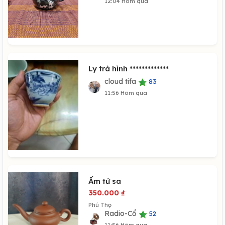
12:04 Hôm qua
Ly trà hình *************
cloud tifa
83
11:56 Hôm qua
Ấm tử sa
350.000
₫
Phú Thọ
Radio-Cổ
52
11:56 Hôm qua