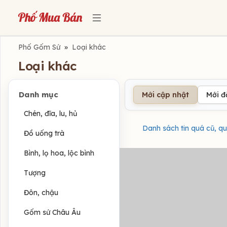
Phố Gốm Sứ
»
Loại khác
Loại khác
Danh mục
Mới cập nhật
Mới 
Chén, đĩa, lu, hủ
Danh sách tin quá cũ, qu
Đồ uống trà
Bình, lọ hoa, lộc bình
Tượng
Đôn, chậu
Gốm sứ Châu Âu