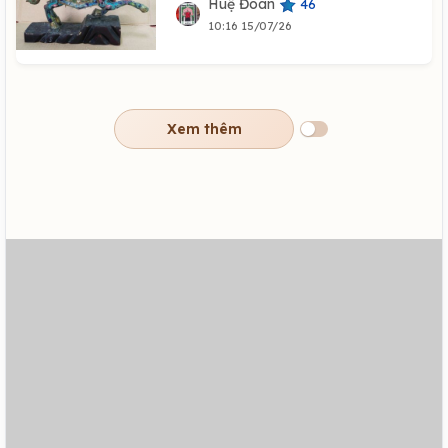
Huệ Đoàn
46
10:16 15/07/26
Xem thêm