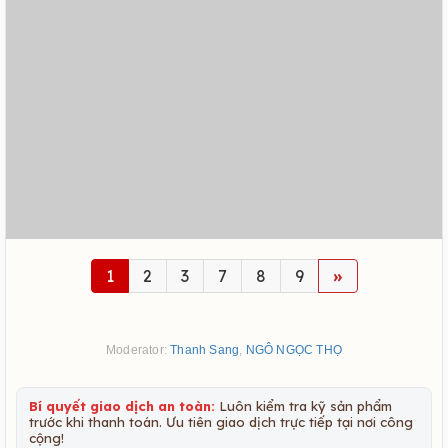
1
2
3
7
8
9
»
Moderator:
Thanh Sang
,
NGÔ NGỌC THỌ
Bí quyết giao dịch an toàn:
Luôn kiểm tra kỹ sản phẩm
trước khi thanh toán. Ưu tiên giao dịch trực tiếp tại nơi công
cộng!