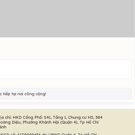
 tiếp tại nơi công cộng!
ịa chỉ: HKD Cổng Phố: S41, Tầng 1, Chung cư H3, 384
oàng Diệu, Phường Khánh Hội (Quận 4), Tp Hồ Chí
inh
KKD số: 41D8009456 do UBND Quận 4, Tp Hồ Chí