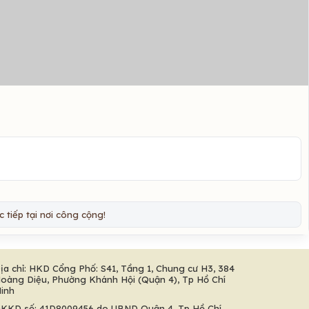
 tiếp tại nơi công cộng!
ịa chỉ: HKD Cổng Phố: S41, Tầng 1, Chung cư H3, 384
oàng Diệu, Phường Khánh Hội (Quận 4), Tp Hồ Chí
inh
KKD số: 41D8009456 do UBND Quận 4, Tp Hồ Chí