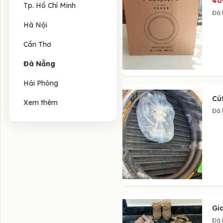
40
Tp. Hồ Chí Minh
Đà
Hà Nội
Cần Thơ
Đà Nẵng
Hải Phòng
Cút
Xem thêm
Đà
Gi
Đà