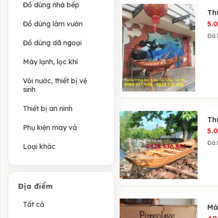
Đồ dùng nhà bếp
Th
Đồ dùng làm vườn
5.
Đà
Đồ dùng dã ngoại
Máy lạnh, lọc khí
Vòi nước, thiết bị vệ
sinh
Thiết bị an ninh
Th
Phụ kiện may vá
5.
Đà
Loại khác
Địa điểm
Tất cả
Má