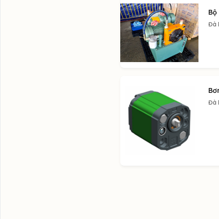
Bộ 
Đà
Bơ
Đà