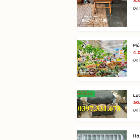
3.
Đà
Mẫ
4.
Đà
Lư
30
Đà
Hà