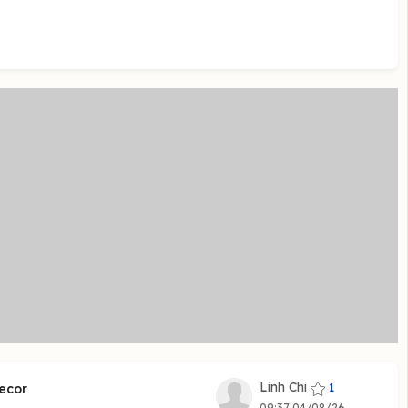
Linh Chi
1
ecor
09:37 04/08/26