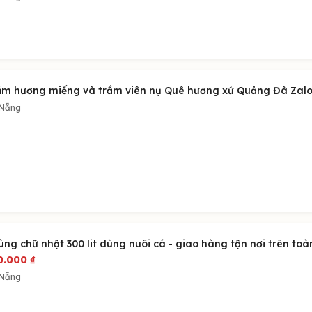
ầm hương miếng và trầm viên nụ Quê hương xứ Quảng Đà Zalo
 Nẵng
ùng chữ nhật 300 lit dùng nuôi cá - giao hàng tận nơi trên to
0.000
₫
 Nẵng