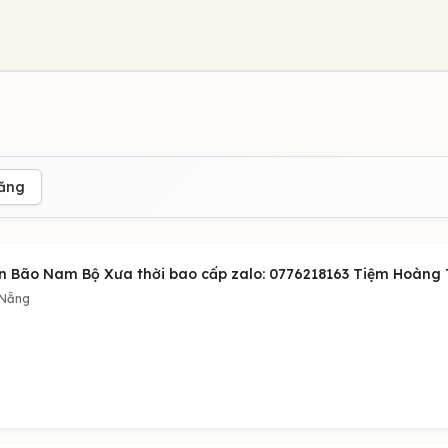
đăng
n Bão Nam Bộ Xưa thời bao cấp zalo: 0776218163 Tiệm Hoàng 
 Nẵng