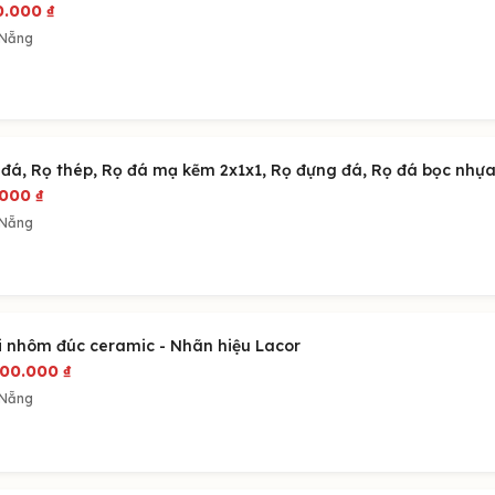
0.000
₫
 Nẵng
 đá, Rọ thép, Rọ đá mạ kẽm 2x1x1, Rọ đựng đá, Rọ đá bọc nhự
.000
₫
 Nẵng
i nhôm đúc ceramic - Nhãn hiệu Lacor
900.000
₫
 Nẵng