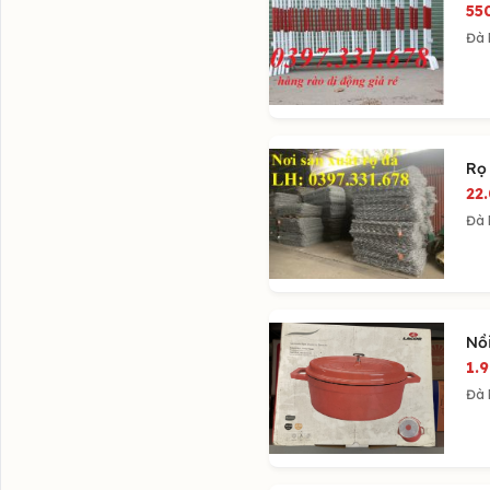
55
Đà
Rọ
22
Đà
Nồ
1.
Đà