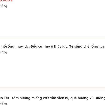
0.000
₫
 Nẵng
 nối ống thủy lực, Đầu cút tuy ô thủy lực, Tê sống chết ống tuy 
 Nẵng
ao lưu Trầm hương miếng và trầm viên nụ quê hương xứ Quảng 
 Nẵng