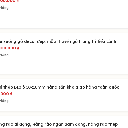
800.000
₫
 Nẵng
u xuồng gỗ decor đẹp, mẫu thuyền gỗ trang trí tiểu cảnh
000.000
₫
 Nẵng
ới thép B10 ô 10x10mm hàng sẵn kho giao hàng toàn quốc
.000
₫
 Nẵng
ng rào di động, Hàng rào ngăn đám đông, hàng rào thép