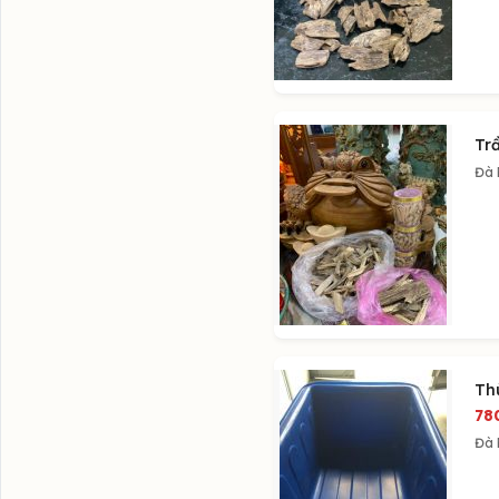
Tr
Đà
Th
78
Đà