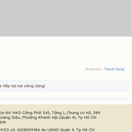
Moderator:
Thanh Sang
 tiếp tại nơi công cộng!
ịa chỉ: HKD Cổng Phố: S41, Tầng 1, Chung cư H3, 384
oàng Diệu, Phường Khánh Hội (Quận 4), Tp Hồ Chí
inh
KKD số: 41D8009456 do UBND Quận 4, Tp Hồ Chí