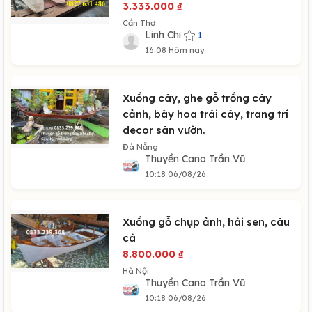
3.333.000
₫
Cần Thơ
Linh Chi
1
16:08 Hôm nay
Xuồng cây, ghe gỗ trồng cây
cảnh, bày hoa trái cây, trang trí
decor sân vườn.
Đà Nẵng
Thuyền Cano Trần Vũ
10:18 06/08/26
Xuồng gỗ chụp ảnh, hái sen, câu
cá
8.800.000
₫
Hà Nội
Thuyền Cano Trần Vũ
10:18 06/08/26