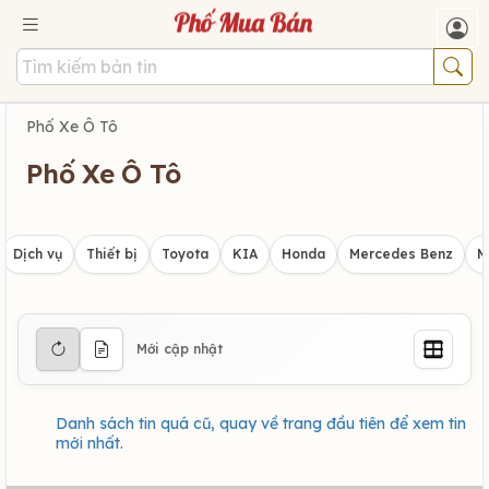
Phố Xe Ô Tô
Phố Xe Ô Tô
Dịch vụ
Thiết bị
Toyota
KIA
Honda
Mercedes Benz
M
Mới cập nhật
Danh sách tin quá cũ, quay về trang đầu tiên để xem tin
mới nhất.