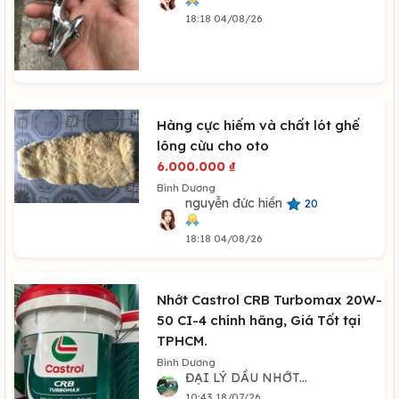
18:18 04/08/26
Hàng cực hiếm và chất lót ghế
lông cừu cho oto
6.000.000
₫
Bình Dương
nguyễn đức hiền
20
18:18 04/08/26
Nhớt Castrol CRB Turbomax 20W-
50 CI-4 chính hãng, Giá Tốt tại
TPHCM.
Bình Dương
ĐẠI LÝ DẦU NHỚT...
10:43 18/07/26