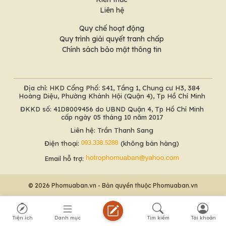
Liên hệ
Quy chế hoạt động
Quy trình giải quyết tranh chấp
Chính sách bảo mật thông tin
Địa chỉ: HKD Cổng Phố: S41, Tầng 1, Chung cư H3, 384
Hoàng Diệu, Phường Khánh Hội (Quận 4), Tp Hồ Chí Minh
ĐKKD số: 41D8009456 do UBND Quận 4, Tp Hồ Chí Minh
cấp ngày 05 tháng 10 năm 2017
Liên hệ: Trần Thanh Sang
Điện thoại:
(không bán hàng)
Email hỗ trợ:
© 2026 Phomuaban.vn - Bản quyền thuộc Phomuaban.vn
Tiện ích
Danh mục
Tìm kiếm
Tài khoản