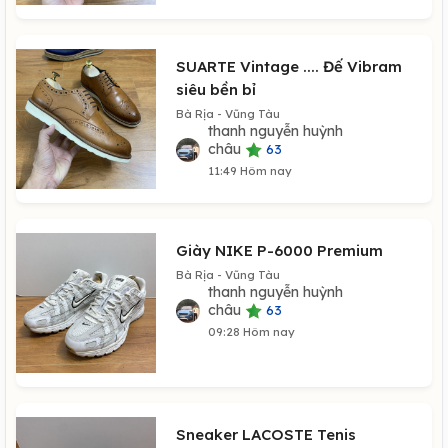
SUARTE Vintage .... Đế Vibram
siêu bền bỉ
Bà Rịa - Vũng Tàu
thanh nguyễn huỳnh
châu
63
11:49 Hôm nay
Giày NIKE P-6000 Premium
Bà Rịa - Vũng Tàu
thanh nguyễn huỳnh
châu
63
09:28 Hôm nay
Sneaker LACOSTE Tenis