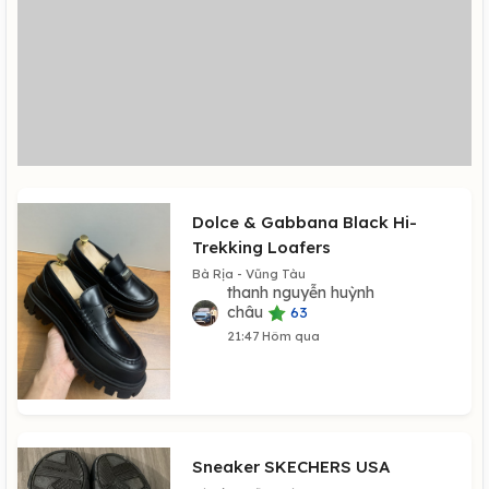
Dolce & Gabbana Black Hi-
Trekking Loafers
Bà Rịa - Vũng Tàu
thanh nguyễn huỳnh
châu
63
21:47 Hôm qua
Sneaker SKECHERS USA