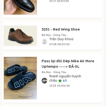
10:17 14/07/26
3251 - Red Wing Shoe
Bà Rịa - Vũng Tàu
Trần Duy Khoa
07:38 08/07/26
Pass lại đôi Dép Nike Air More
Uptempo ----> ĐÃ GL
Bà Rịa - Vũng Tàu
thanh nguyễn huỳnh
châu
63
13:33 25/06/26