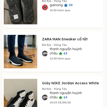
Bà Rịa - Vũng Tàu
gainong
39
16:36 Hôm qua
ZARA MAN Sneaker cổ tất
Bà Rịa - Vũng Tàu
thanh nguyễn huỳnh
châu
63
12:58 Hôm qua
Giày NIKE Jordan Access White
Bà Rịa - Vũng Tàu
thanh nguyễn huỳnh
châu
63
14:03 03/08/26