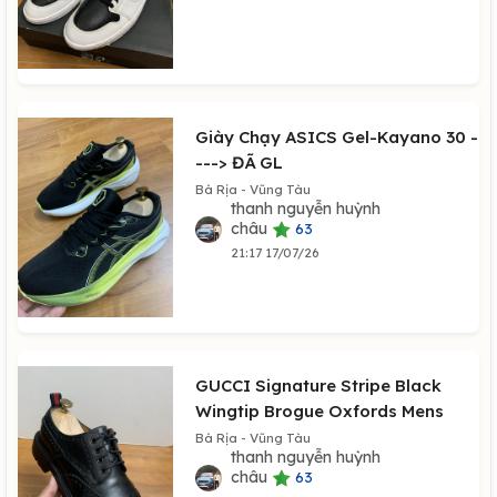
Giày Chạy ASICS Gel-Kayano 30 -
---> ĐÃ GL
Bà Rịa - Vũng Tàu
thanh nguyễn huỳnh
châu
63
21:17 17/07/26
GUCCI Signature Stripe Black
Wingtip Brogue Oxfords Mens
Bà Rịa - Vũng Tàu
thanh nguyễn huỳnh
châu
63