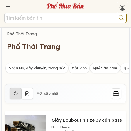
Phố Thời Trang
Phố Thời Trang
Nhẫn Mỹ, dây chuyền, trang sức
Mắt kính
Quần áo nam
Quầ
Mới cập nhật
Giầy Louboutin size 39 cần pass
Bình Thuận