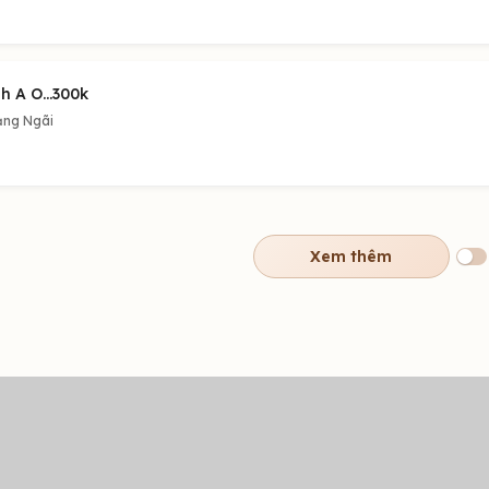
h A O...300k
ng Ngãi
Xem thêm