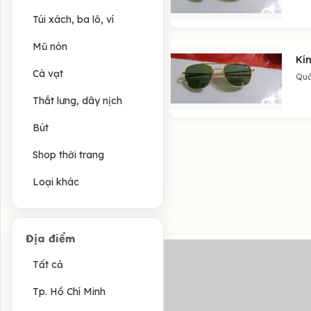
Túi xách, ba lô, ví
Mũ nón
Kín
Cà vạt
Quả
Thắt lưng, dây nịch
Bút
Shop thời trang
Loại khác
Địa điểm
Tất cả
Tp. Hồ Chí Minh