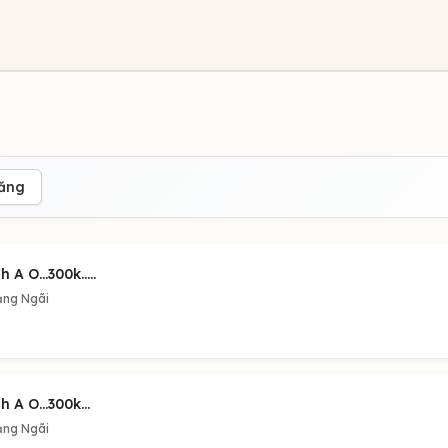
đăng
h A O...300k.....
ng Ngãi
h A O...300k...
ng Ngãi