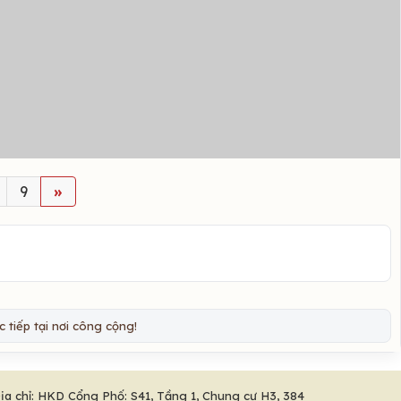
9
»
 tiếp tại nơi công cộng!
ịa chỉ: HKD Cổng Phố: S41, Tầng 1, Chung cư H3, 384