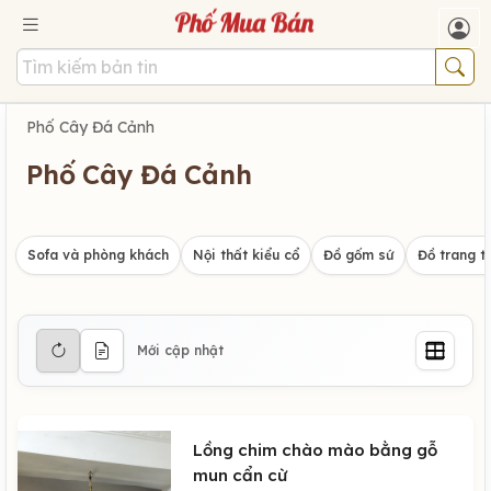
Phố Cây Đá Cảnh
Phố Cây Đá Cảnh
Sofa và phòng khách
Nội thất kiểu cổ
Đồ gốm sứ
Đồ trang tr
Mới cập nhật
Lồng chim chào mào bằng gỗ
mun cẩn cừ