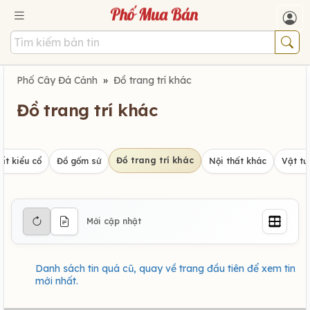
Phố Cây Đá Cảnh
»
Đồ trang trí khác
Đồ trang trí khác
Đồ trang trí khác
ất kiểu cổ
Đồ gốm sứ
Nội thất khác
Vật tư
Mới cập nhật
Danh sách tin quá cũ, quay về trang đầu tiên để xem tin
mới nhất.