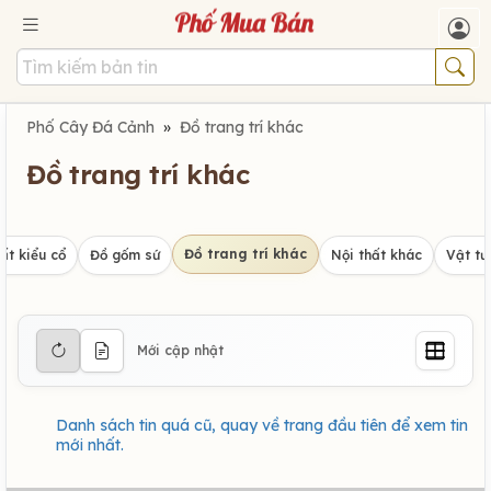
Phố Cây Đá Cảnh
»
Đồ trang trí khác
Đồ trang trí khác
Đồ trang trí khác
ất kiểu cổ
Đồ gốm sứ
Nội thất khác
Vật tư
Mới cập nhật
Danh sách tin quá cũ, quay về trang đầu tiên để xem tin
mới nhất.