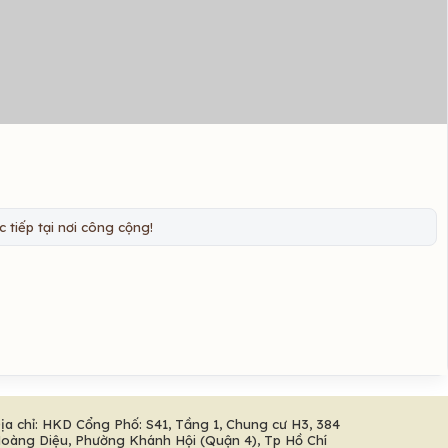
 tiếp tại nơi công cộng!
ịa chỉ: HKD Cổng Phố: S41, Tầng 1, Chung cư H3, 384
oàng Diệu, Phường Khánh Hội (Quận 4), Tp Hồ Chí