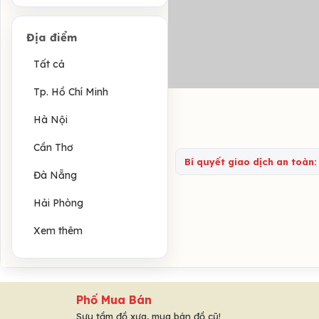
Địa điểm
Tất cả
Tp. Hồ Chí Minh
Hà Nội
Cần Thơ
Bí quyết giao dịch an toàn:
Đà Nẵng
Hải Phòng
Xem thêm
Phố Mua Bán
Sưu tầm đồ xưa, mua bán đồ cũ!