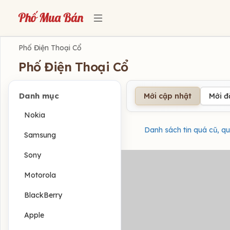
Phố Điện Thoại Cổ
Phố Điện Thoại Cổ
Danh mục
Mới cập nhật
Mới 
Nokia
Danh sách tin quá cũ, qu
Samsung
Sony
Motorola
BlackBerry
Apple