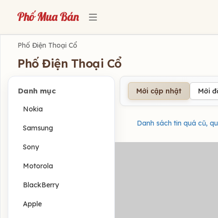
Phố Điện Thoại Cổ
Phố Điện Thoại Cổ
Danh mục
Mới cập nhật
Mới 
Nokia
Danh sách tin quá cũ, qu
Samsung
Sony
Motorola
BlackBerry
Apple