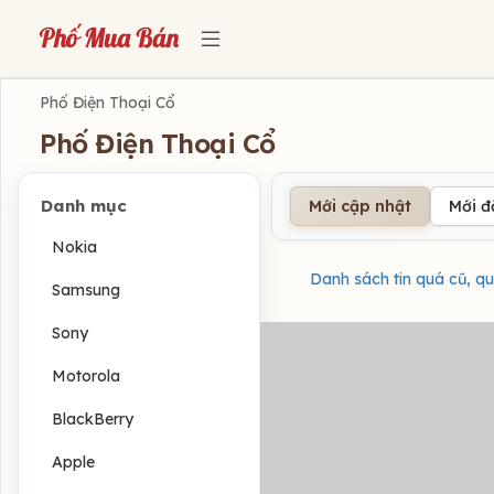
Phố Điện Thoại Cổ
Phố Điện Thoại Cổ
Danh mục
Mới cập nhật
Mới 
Nokia
Danh sách tin quá cũ, qu
Samsung
Sony
Motorola
BlackBerry
Apple