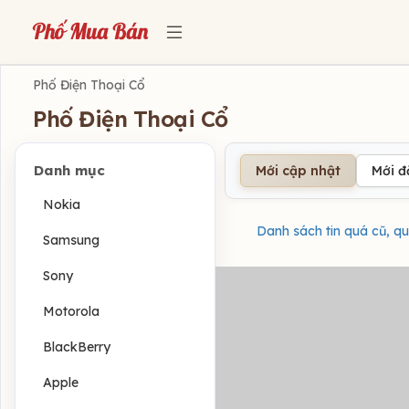
Phố Điện Thoại Cổ
Phố Điện Thoại Cổ
Danh mục
Mới cập nhật
Mới 
Nokia
Danh sách tin quá cũ, qu
Samsung
Sony
Motorola
BlackBerry
Apple