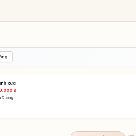
đăng
anh xưa
0.000
₫
h Dương