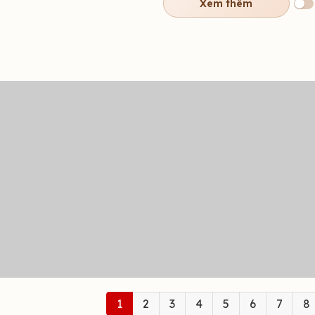
Xem thêm
1
2
3
4
5
6
7
8