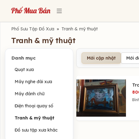
Phố Sưu Tập Đồ Xưa
»
Tranh & mỹ thuật
Tranh & mỹ thuật
Danh mục
Mới cập nhật
Mới 
Quạt xưa
Máy nghe đài xưa
Tr
80
Máy đánh chữ
Bìn
Điện thoại quay số
Tranh & mỹ thuật
Đồ sưu tập xưa khác