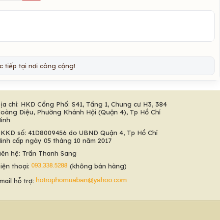
 tiếp tại nơi công cộng!
ịa chỉ: HKD Cổng Phố: S41, Tầng 1, Chung cư H3, 384
oàng Diệu, Phường Khánh Hội (Quận 4), Tp Hồ Chí
inh
KKD số: 41D8009456 do UBND Quận 4, Tp Hồ Chí
inh cấp ngày 05 tháng 10 năm 2017
iên hệ: Trần Thanh Sang
iện thoại:
(không bán hàng)
mail hỗ trợ: