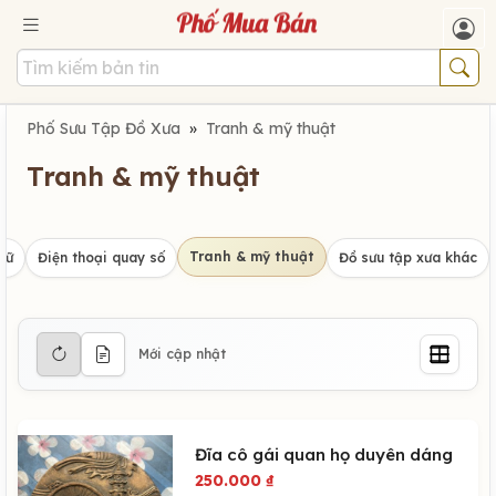
Phố Sưu Tập Đồ Xưa
»
Tranh & mỹ thuật
Tranh & mỹ thuật
Tranh & mỹ thuật
hữ
Điện thoại quay số
Đồ sưu tập xưa khác
Mới cập nhật
Đĩa cô gái quan họ duyên dáng
250.000
₫