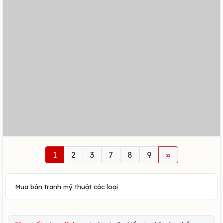
1
2
3
7
8
9
»
Mua bán tranh mỹ thuật các loại