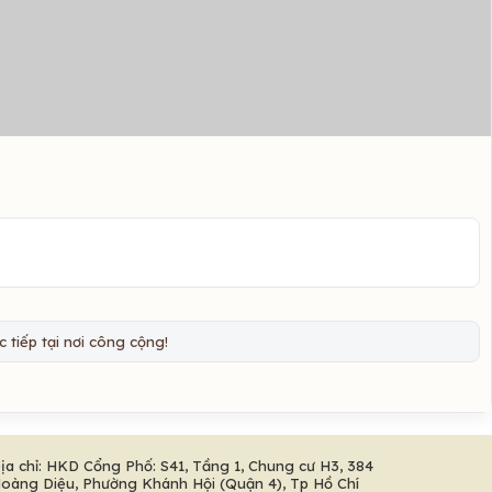
 tiếp tại nơi công cộng!
ịa chỉ: HKD Cổng Phố: S41, Tầng 1, Chung cư H3, 384
oàng Diệu, Phường Khánh Hội (Quận 4), Tp Hồ Chí