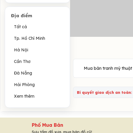
Địa điểm
Tất cả
Tp. Hồ Chí Minh
Hà Nội
Cần Thơ
Mua bán tranh mỹ thuật 
Đà Nẵng
Hải Phòng
Bí quyết giao dịch an toàn:
Xem thêm
Phố Mua Bán
Sưu tầm đồ xưa, mua bán đồ cũ!