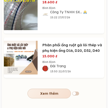
18.600
₫
Bình Định
Công Ty TNHH SX...
15:22 27/07/26
Phân phối ống ruột gà lõi thép và
phụ kiện ống D16, D20, D32, D40
15.000
₫
Bình Định
Đài Trang
13:50 22/07/26
Xem thêm