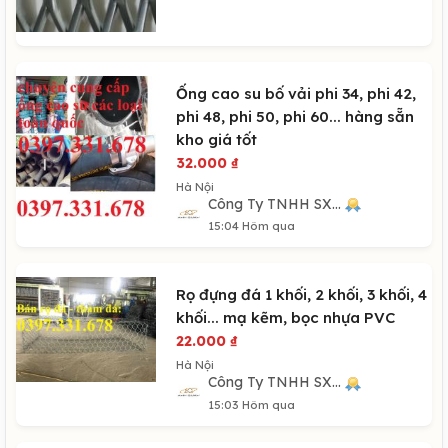
Ống cao su bố vải phi 34, phi 42,
phi 48, phi 50, phi 60... hàng sẵn
kho giá tốt
32.000
₫
Hà Nội
Công Ty TNHH SX...
15:04 Hôm qua
Rọ đựng đá 1 khối, 2 khối, 3 khối, 4
khối... mạ kẽm, bọc nhựa PVC
22.000
₫
Hà Nội
Công Ty TNHH SX...
15:03 Hôm qua