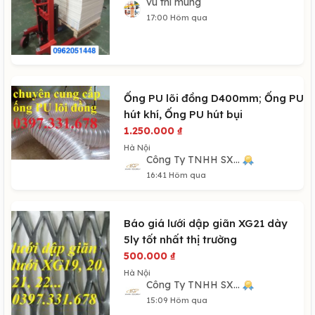
vu thi mung
17:00 Hôm qua
Ống PU lõi đồng D400mm; Ống PU
hút khí, Ống PU hút bụi
1.250.000
₫
Hà Nội
Công Ty TNHH SX...
16:41 Hôm qua
Báo giá lưới dập giãn XG21 dày
5ly tốt nhất thị trường
500.000
₫
Hà Nội
Công Ty TNHH SX...
15:09 Hôm qua