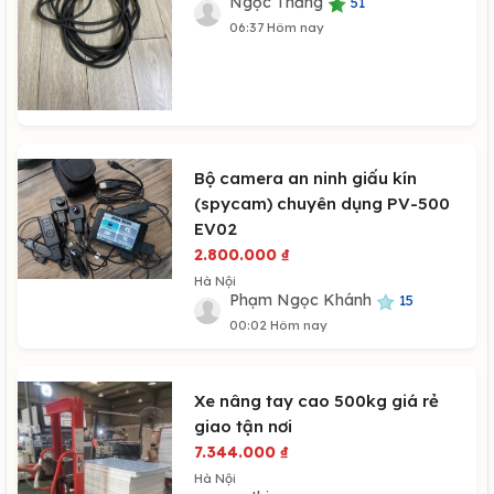
Ngọc Thắng
51
06:37 Hôm nay
Bộ camera an ninh giấu kín
(spycam) chuyên dụng PV-500
EV02
2.800.000
₫
Hà Nội
Phạm Ngọc Khánh
15
00:02 Hôm nay
Xe nâng tay cao 500kg giá rẻ
giao tận nơi
7.344.000
₫
Hà Nội