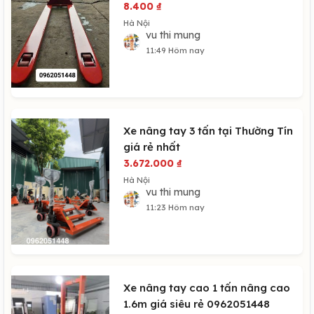
8.400
₫
Hà Nội
vu thi mung
11:49 Hôm nay
Xe nâng tay 3 tấn tại Thường Tín
giá rẻ nhất
3.672.000
₫
Hà Nội
vu thi mung
11:23 Hôm nay
Xe nâng tay cao 1 tấn nâng cao
1.6m giá siêu rẻ 0962051448