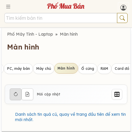
Phố Máy Tính - Laptop
»
Màn hình
Màn hình
Màn hình
p
PC, máy bàn
Máy chủ
Ổ cứng
RAM
Card đồ 
Mới cập nhật
Danh sách tin quá cũ, quay về trang đầu tiên để xem tin
mới nhất.