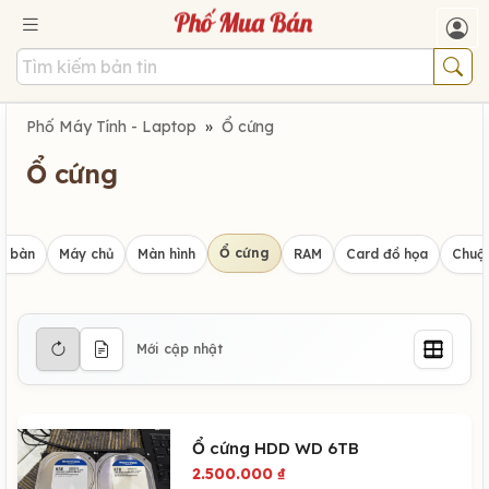
Phố Máy Tính - Laptop
»
Ổ cứng
Ổ cứng
Ổ cứng
y bàn
Máy chủ
Màn hình
RAM
Card đồ họa
Chuột
Mới cập nhật
Ổ cứng HDD WD 6TB
2.500.000
₫