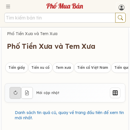
Phố Tiền Xưa và Tem Xưa
Phố Tiền Xưa và Tem Xưa
Tiền giấy
Tiền xu cổ
Tem xưa
Tiền cổ Việt Nam
Tiền quố
Mới cập nhật
Danh sách tin quá cũ, quay về trang đầu tiên để xem tin
mới nhất.