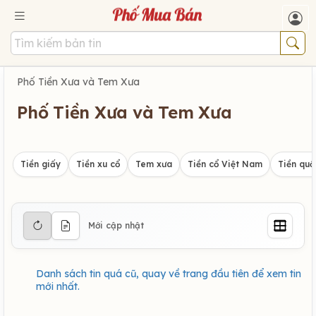
Phố Tiền Xưa và Tem Xưa
Phố Tiền Xưa và Tem Xưa
Tiền giấy
Tiền xu cổ
Tem xưa
Tiền cổ Việt Nam
Tiền quố
Mới cập nhật
Danh sách tin quá cũ, quay về trang đầu tiên để xem tin
mới nhất.