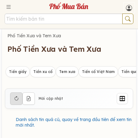
Phố Tiền Xưa và Tem Xưa
Phố Tiền Xưa và Tem Xưa
Tiền giấy
Tiền xu cổ
Tem xưa
Tiền cổ Việt Nam
Tiền quố
Mới cập nhật
Danh sách tin quá cũ, quay về trang đầu tiên để xem tin
mới nhất.