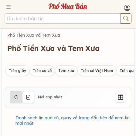
Phố Tiền Xưa và Tem Xưa
Phố Tiền Xưa và Tem Xưa
Tiền giấy
Tiền xu cổ
Tem xưa
Tiền cổ Việt Nam
Tiền quố
Mới cập nhật
Danh sách tin quá cũ, quay về trang đầu tiên để xem tin
mới nhất.