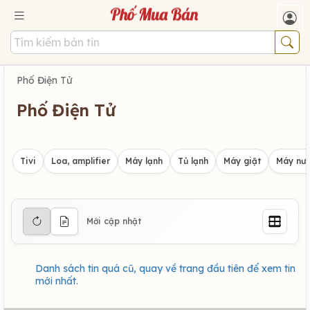
Phố Điện Tử
Phố Điện Tử
Tivi
Loa, amplifier
Máy lạnh
Tủ lạnh
Máy giặt
Máy nướ
Mới cập nhật
Danh sách tin quá cũ, quay về trang đầu tiên để xem tin
mới nhất.