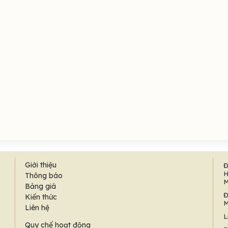
Giới thiệu
Đ
H
Thông báo
M
Bảng giá
Đ
Kiến thức
M
Liên hệ
L
Quy chế hoạt động