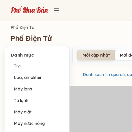
Phố Điện Tử
Phố Điện Tử
Danh mục
Mới cập nhật
Mới 
Tivi
Danh sách tin quá cũ, qu
Loa, amplifier
Máy lạnh
Tủ lạnh
Máy giặt
Máy nước nóng