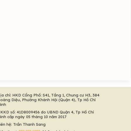
ịa chỉ: HKD Cổng Phố: S41, Tầng 1, Chung cư H3, 384
oàng Diệu, Phường Khánh Hội (Quận 4), Tp Hồ Chí
inh
KKD số: 41D8009456 do UBND Quận 4, Tp Hồ Chí
inh cấp ngày 05 tháng 10 năm 2017
iên hệ: Trần Thanh Sang