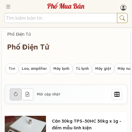
Phố Điện Tử
Phố Điện Tử
Tivi
Loa, amplifier
Máy lạnh
Tủ lạnh
Máy giặt
Máy nướ
Mới cập nhật
Cân 30kg TPS-30HC 30kg x 1g -
đếm mẫu linh kiện