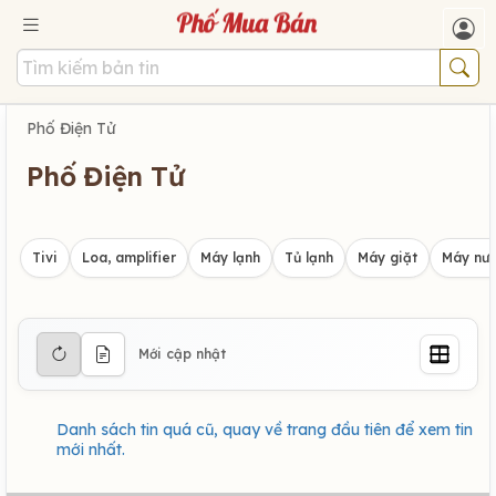
Phố Điện Tử
Phố Điện Tử
Tivi
Loa, amplifier
Máy lạnh
Tủ lạnh
Máy giặt
Máy nướ
Mới cập nhật
Danh sách tin quá cũ, quay về trang đầu tiên để xem tin
mới nhất.