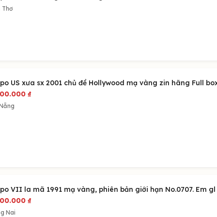
 Thơ
ppo US xưa sx 2001 chủ đề Hollywood mạ vàng zin hãng Full box.
500.000
₫
 Nẵng
ppo VII la mã 1991 mạ vàng, phiên bản giới hạn No.0707. Em gl
900.000
₫
g Nai