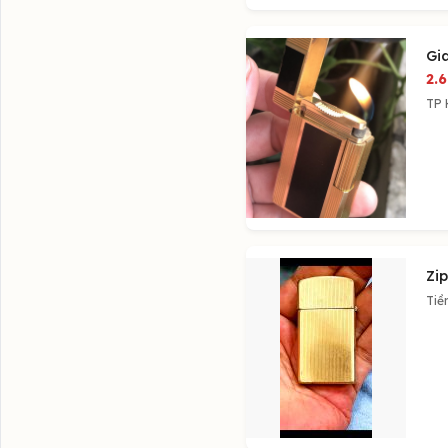
Gia
2.
TP 
Zip
Tiề