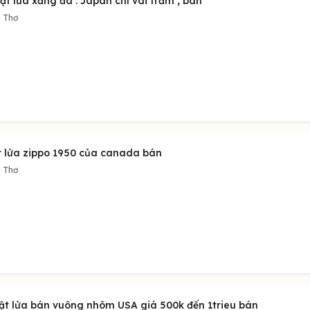
ật lửa xăng đá . Japan chỉ vài trăm , bán
 Thơ
t lửa zippo 1950 của canada bán
 Thơ
bật lửa bán vuông nhôm USA giá 500k đến 1trieu bán