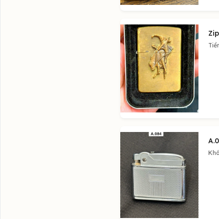
Zi
Tiề
A.
Khá