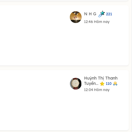
N H G
221
12:46 Hôm nay
Huỳnh Thị Thanh
Tuyền...
110
12:04 Hôm nay