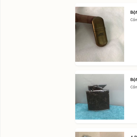
Bậ
Cần
Bậ
Cần