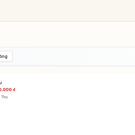
đăng
u
0.000
₫
 Thọ