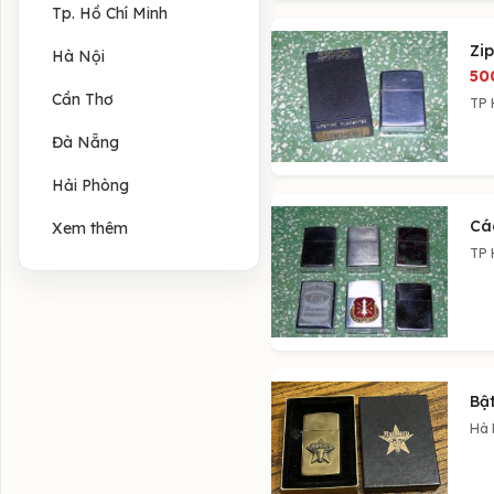
Tp. Hồ Chí Minh
Zip
Hà Nội
50
Cần Thơ
TP 
Đà Nẵng
Hải Phòng
Cá
Xem thêm
TP 
Bậ
Hà 