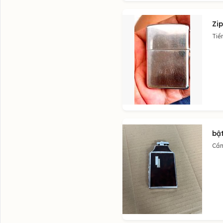
Zi
Tiề
bật
Cần