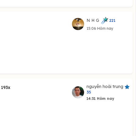
N H G
221
15:06 Hôm nay
nguyễn hoài trung
 193x
35
14:31 Hôm nay