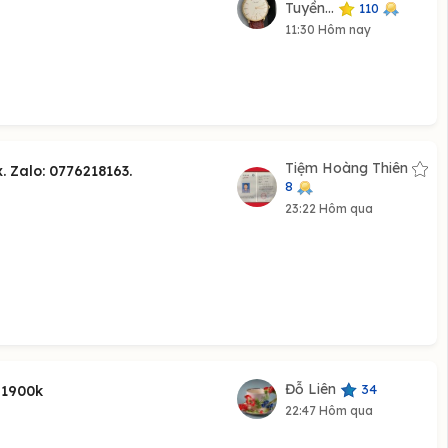
Tuyền...
110
11:30 Hôm nay
Tiệm Hoàng Thiên
 Zalo: 0776218163.
8
23:22 Hôm qua
Đỗ Liên
34
 1900k
22:47 Hôm qua