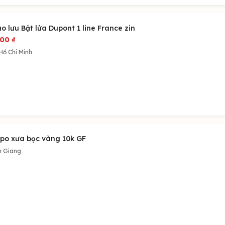
o lưu Bật lửa Dupont 1 line France zin
600
₫
Hồ Chí Minh
po xưa bọc vàng 10k GF
n Giang