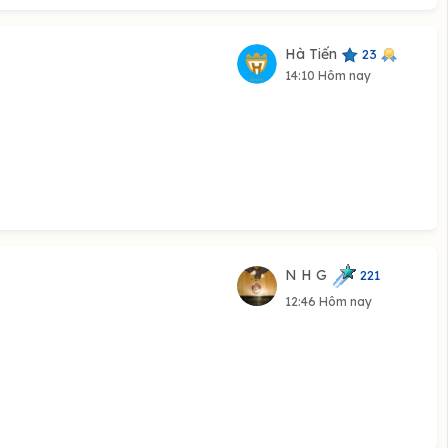
Hà Tiến
23
14:10 Hôm nay
N H G
221
12:46 Hôm nay