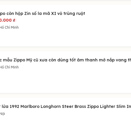
po còn hộp Zin số la mã XI vỏ trùng ruột
0.000
₫
Hồ Chí Minh
c mẫu Zippo Mỹ cũ xưa còn dùng tốt âm thanh mở nắp vang 
Hồ Chí Minh
t lửa 1992 Marlboro Longhorn Steer Brass Zippo Lighter Slim I
Nội