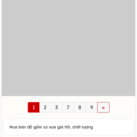
1
2
3
7
8
9
»
Mua bán đồ gốm sứ xưa giá tốt, chất lượng