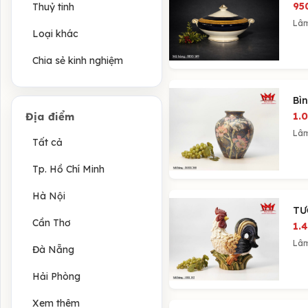
95
Thuỷ tinh
Lâ
Loại khác
Chia sẻ kinh nghiệm
Bìn
Địa điểm
1.
Lâ
Tất cả
Tp. Hồ Chí Minh
Hà Nội
TƯ
Cần Thơ
1.
Lâ
Đà Nẵng
Hải Phòng
Xem thêm