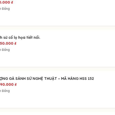
0.000
₫
m Đồng
h sứ cổ lọ họa tiết nổi.
050.000
₫
m Đồng
ỢNG GÀ SÀNH SỨ NGHỆ THUẬT – MÃ HÀNG HSS 152
490.000
₫
m Đồng