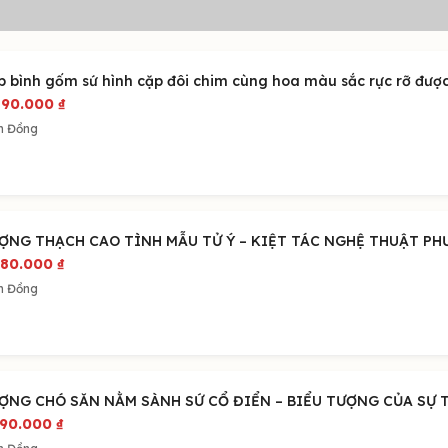
p bình gốm sứ hình cặp đôi chim cùng hoa màu sắc rực rỡ được
490.000
₫
m Đồng
ỢNG THẠCH CAO TÌNH MẪU TỬ Ý – KIỆT TÁC NGHỆ THUẬT P
980.000
₫
m Đồng
ỢNG CHÓ SĂN NẰM SÀNH SỨ CỔ ĐIỂN – BIỂU TƯỢNG CỦA SỰ 
390.000
₫