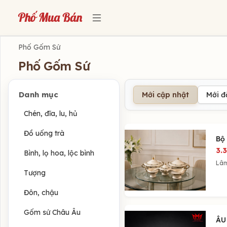
Phố Gốm Sứ
Phố Gốm Sứ
Danh mục
Mới cập nhật
Mới 
Chén, đĩa, lu, hủ
Đồ uống trà
Bộ
3.
Bình, lọ hoa, lộc bình
Lâ
Tượng
Đôn, chậu
Gốm sứ Châu Âu
ÂU