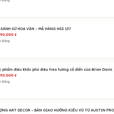
m Đồng
 SÀNH SỨ HOA VĂN – MÃ HÀNG HSS 157
090.000
₫
m Đồng
c phẩm điêu khắc phù điêu treo tường cổ điển của Brian Davis
090.000
₫
m Đồng
ỢNG ART DECOR – BẢN GIAO HƯỞNG KIÊU VŨ TỪ AUSTIN PR