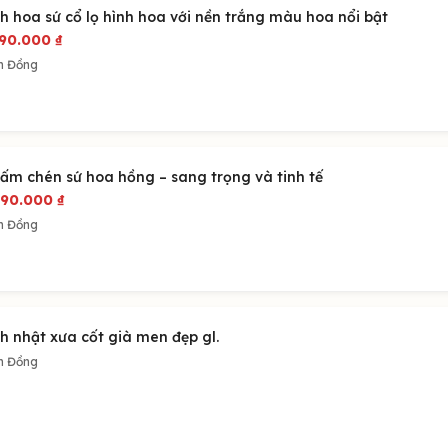
h hoa sứ cổ lọ hình hoa với nền trắng màu hoa nổi bật
290.000
₫
m Đồng
 ấm chén sứ hoa hồng – sang trọng và tinh tế
490.000
₫
m Đồng
h nhật xưa cốt già men đẹp gl.
m Đồng