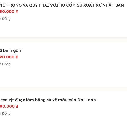
NG TRỌNG VÀ QUÝ PHÁI VỚI HŨ GỐM SỨ XUẤT XỨ NHẬT BẢN
850.000
₫
m Đồng
 3 bình gốm
790.000
₫
m Đồng
 con vịt được làm bằng sứ vẽ màu của Đài Loan
980.000
₫
m Đồng