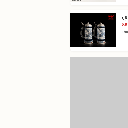
CẶ
2.
Lâ