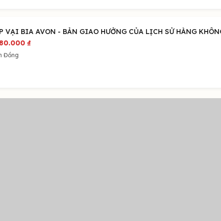
P VẠI BIA AVON - BẢN GIAO HƯỞNG CỦA LỊCH SỬ HÀNG KHÔN
580.000
₫
m Đồng