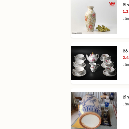
Bìn
1.
Lâ
Bộ
2.
Lâ
Bìn
Lâ