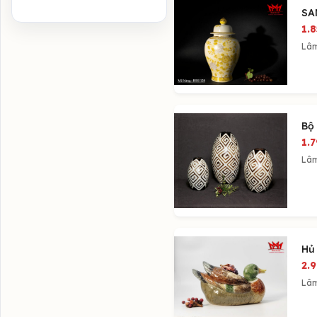
SA
1.
Lâ
Bộ
1.
Lâ
Hủ
2.
Lâ