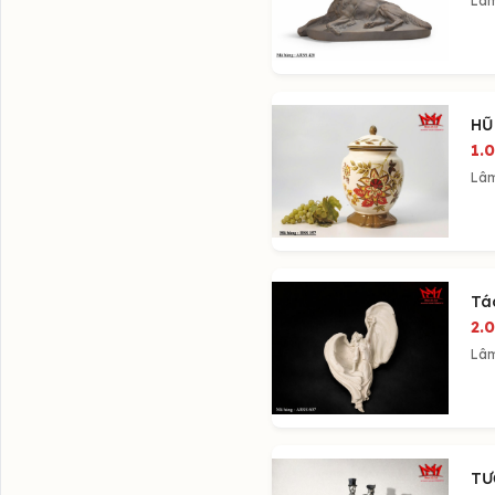
Lâ
HŨ
1.
Lâ
Tá
2.
Lâ
TƯ