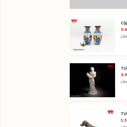
Cặ
3.
Lâ
TƯ
3.
Lâ
TƯ
1.