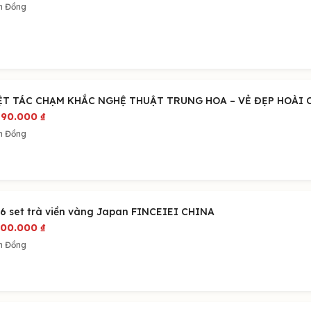
m Đồng
ỆT TÁC CHẠM KHẮC NGHỆ THUẬT TRUNG HOA – VẺ ĐẸP HOÀI 
890.000
₫
m Đồng
 6 set trà viền vàng Japan FINCEIEI CHINA
400.000
₫
m Đồng