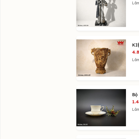
Lâ
KI
4.
Lâ
Bộ
1.
Lâ